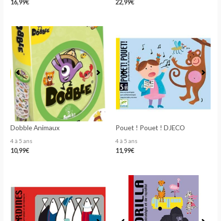
16,99
€
22,99
€
Dobble Animaux
Pouet ! Pouet ! DJECO
4 à 5 ans
4 à 5 ans
10,99
€
11,99
€