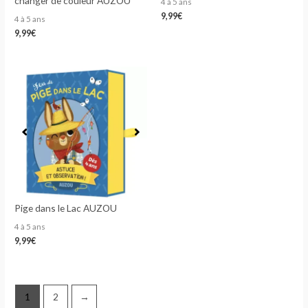
changer de couleur AUZOU
4 à 5 ans
9,99
€
4 à 5 ans
9,99
€
Pige dans le Lac AUZOU
4 à 5 ans
9,99
€
1
2
→