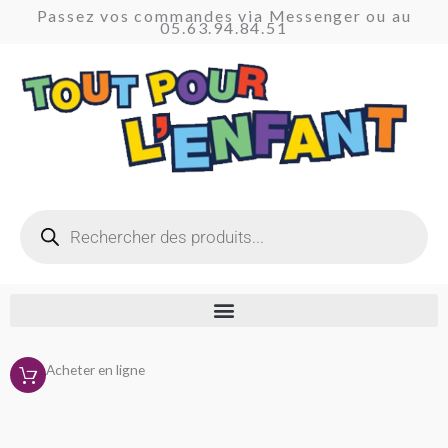
Aller
Passez vos commandes via Messenger ou au
05.63.94.84.51
au
contenu
Recherche
de
produits
Acheter en ligne
Trié
du
plus
récent