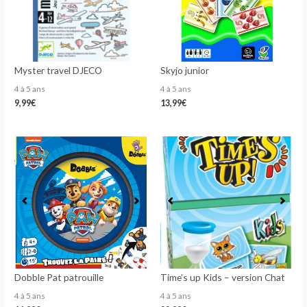
Myster travel DJECO
Skyjo junior
4 à 5 ans
4 à 5 ans
9,99
€
13,99
€
Dobble Pat patrouille
Time’s up Kids – version Chat
4 à 5 ans
4 à 5 ans