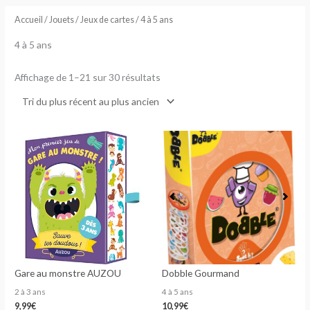
au
plus
Accueil
/
Jouets
/
Jeux de cartes
/ 4 à 5 ans
ancien
4 à 5 ans
Affichage de 1–21 sur 30 résultats
Gare au monstre AUZOU
Dobble Gourmand
2 à 3 ans
4 à 5 ans
9,99
€
10,99
€