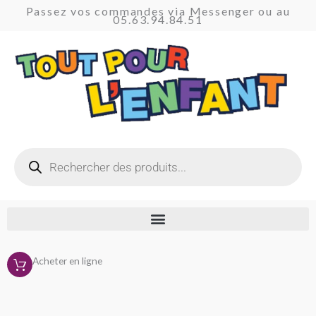
Aller
Passez vos commandes via Messenger ou au
05.63.94.84.51
au
contenu
Recherche
de
produits
Acheter en ligne
Trié
du
plus
récent